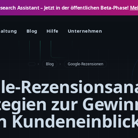
arch Assistant – ​​Jetzt in der öffentlichen Beta-Phase!
Meh
taltung
Blog
Hilfe
Unternehmen
Blog
Google-Rezensionen
le-Rezensionsana
tegien zur Gewi
n Kundeneinblic