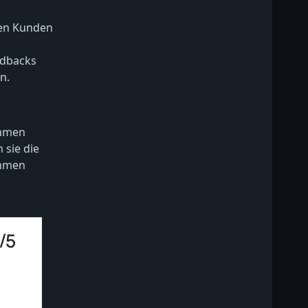
nen Kunden
edbacks
n.
ehmen
 sie die
ahmen