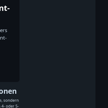
nt-
iers
nt-
ionen
e, sondern
4- oder 5-