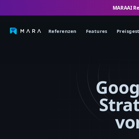
MARAAI Rese
Referenzen
Features
Preisges
Goog
Stra
vo