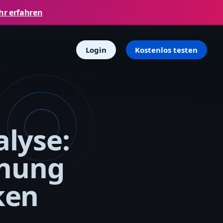
r erfahren
Login
Kostenlos testen
lyse:
nnung
ken