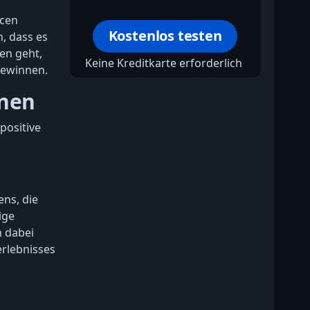
rcen
Kostenlos testen
h, dass es
en geht,
Keine Kreditkarte erforderlich
gewinnen.
rnen
positive
ens, die
ige
 dabei
erlebnisses