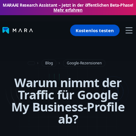
MARAAI Research Assistant – ​​Jetzt in der öffentlichen Beta-Phase!
Mehr erfahren
Kostenlos testen
Blog
Google-Rezensionen
Warum nimmt der
Traffic für Google
My Business-Profile
ab?