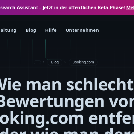
arch Assistant – ​​Jetzt in der öffentlichen Beta-Phase!
Meh
taltung
Blog
Hilfe
Unternehmen
Blog
Booking.com
ie man schlech
Bewertungen vo
oking.com entfe