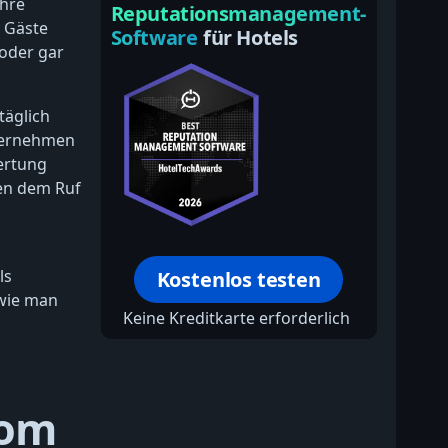
ihre
Reputationsmanagement-
s Gäste
Software
für Hotels
oder gar
täglich
ternehmen
ertung
gen dem Ruf
ls
Kostenlos testen
 wie man
Keine Kreditkarte erforderlich
com