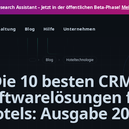
arch Assistant – ​​Jetzt in der öffentlichen Beta-Phase!
Meh
taltung
Blog
Hilfe
Unternehmen
Blog
Hoteltechnologie
ie 10 besten CR
ftwarelösungen 
tels: Ausgabe 2