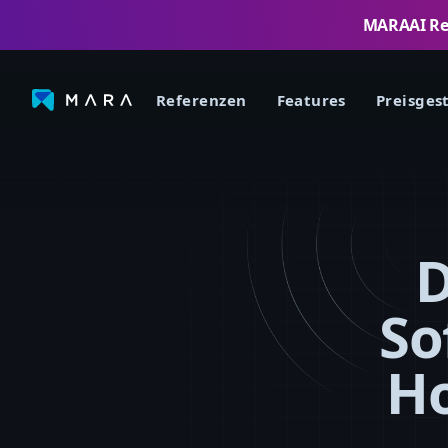
MARAAI Rese
Referenzen
Features
Preisges
D
So
Ho