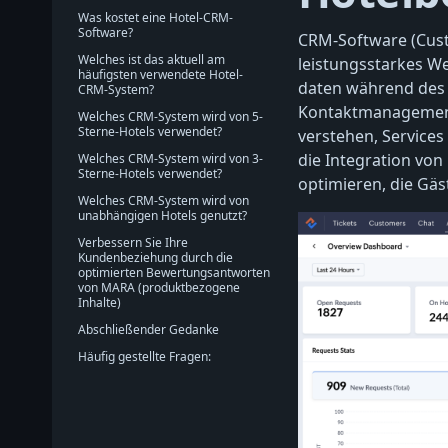
Was kostet eine Hotel-CRM-
Software?
CRM-Software (Custo
Welches ist das aktuell am
leistungsstarkes W
häufigsten verwendete Hotel-
daten während des 
CRM-System?
Kontaktmanagement 
Welches CRM-System wird von 5-
Sterne-Hotels verwendet?
verstehen, Services
die Integration vo
Welches CRM-System wird von 3-
Sterne-Hotels verwendet?
optimieren, die Gä
Welches CRM-System wird von
unabhängigen Hotels genutzt?
Verbessern Sie Ihre
Kundenbeziehung durch die
optimierten Bewertungsantworten
von MARA (produktbezogene
Inhalte)
Abschließender Gedanke
Häufig gestellte Fragen: