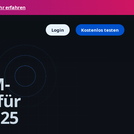
r erfahren
Login
Kostenlos testen
M-
für
025