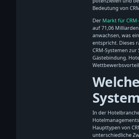
potenziellen und b
Bedeutung von CRM-
Der
Markt für CRM-
auf 71,06 Milliarden
anwachsen, was ein
entspricht. Dieses
CRM-Systemen zur S
Gästebindung. Hote
Wettbewerbsvorteile
Welche
Systeme
In der Hotelbranche
Hotelmanagements z
Haupttypen von CRM-
unterschiedliche Z