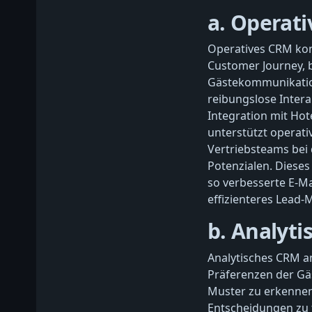
a. Operat
Operatives CRM kon
Customer Journey, 
Gästekommunikation
reibungslose Intera
Integration mit Ho
unterstützt operat
Vertriebsteams bei
Potenzialen. Diese
so verbesserte E-M
effizienteres Lead
b. Analyt
Analytisches CRM an
Präferenzen der Gä
Muster zu erkennen
Entscheidungen zu 