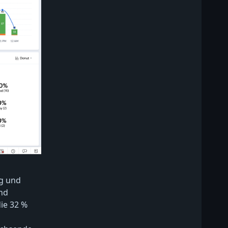
ng und
nd
die 32 %