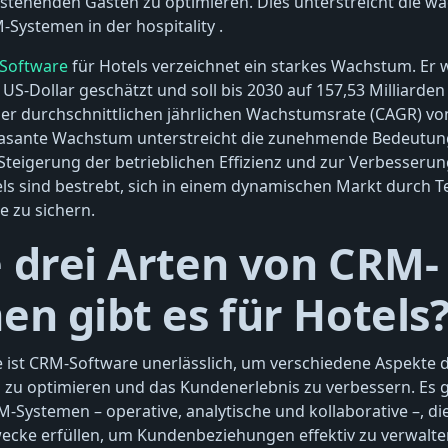
estehenden Gästen zu optimieren. Dies unterstreicht die w
Systemen in der hospitality .
Software
für Hotels verzeichnet ein starkes Wachstum. Er
 US-Dollar geschätzt und soll bis 2030 auf 157,53 Milliarden
er durchschnittlichen jährlichen Wachstumsrate (CAGR) vo
 rasante Wachstum unterstreicht die zunehmende Bedeutun
teigerung der betrieblichen Effizienz und zur Verbesserun
ls sind bestrebt, sich in einem dynamischen Markt durch T
 zu sichern.
 drei Arten von CRM-
n gibt es für Hotels
 ist CRM-Software unerlässlich, um verschiedene Aspekte 
u optimieren und das Kundenerlebnis zu verbessern. Es gi
Systemen – operative, analytische und kollaborative –, die
wecke erfüllen, um Kundenbeziehungen effektiv zu verwalte