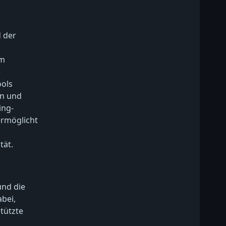
 der
um
e
ols
en und
ing-
ermöglicht
tät.
und die
bei,
tützte