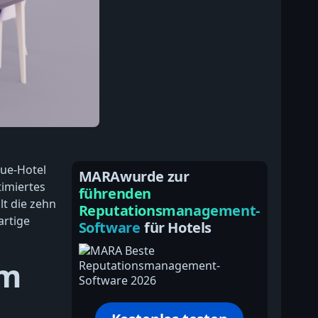
que-Hotel
MARAwurde zur
timiertes
führenden
lt die zehn
Reputationsmanagement-
artige
Software
für Hotels
im