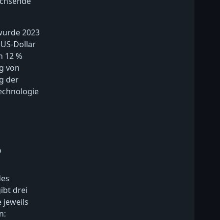
achsende
 wurde 2023
 US-Dollar
n 12 %
g von
g der
echnologie
?
des
bt drei
 jeweils
n: