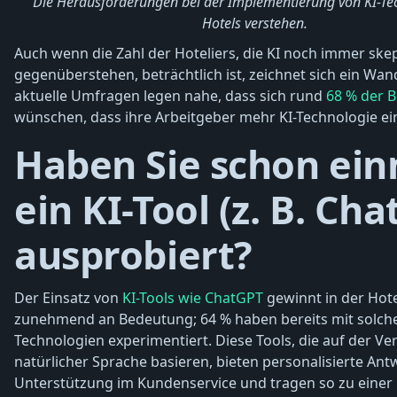
Die Herausforderungen bei der Implementierung von KI-Te
Hotels verstehen.
Auch wenn die Zahl der Hoteliers, die KI noch immer ske
gegenüberstehen, beträchtlich ist, zeichnet sich ein Wan
aktuelle Umfragen legen nahe, dass sich rund
68 % der B
wünschen, dass ihre Arbeitgeber mehr KI-Technologie ei
Haben Sie schon ei
ein KI-Tool (z. B. Ch
ausprobiert?
Der Einsatz von
KI-Tools wie ChatGPT
gewinnt in der Hote
zunehmend an Bedeutung; 64 % haben bereits mit solch
Technologien experimentiert. Diese Tools, die auf der Ve
natürlicher Sprache basieren, bieten personalisierte An
Unterstützung im Kundenservice und tragen so zu einer