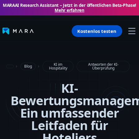
MARAAI Research Assistant – ​​Jetzt in der öffentlichen Beta-Phase!
Mehr erfahren
Kostenlos testen
KI im
Antworten der KI-
Blog
Hospitality
Überprüfung
KI-
Bewertungsmanagem
Ein umfassender
Leitfaden für
Hoteliers