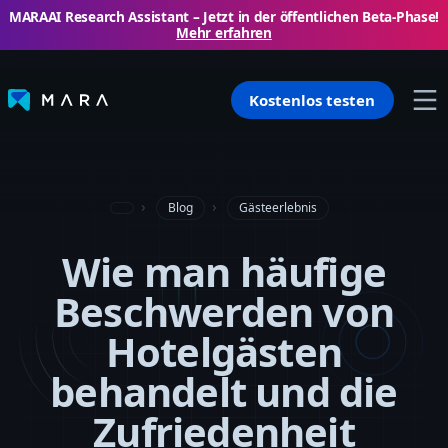
MARAAI Research Assistant – ​​Jetzt in der öffentlichen Beta-Phase!
Mehr erfahren
Kostenlos testen
Blog
Gästeerlebnis
Wie man häufige
Beschwerden von
Hotelgästen
behandelt und die
Zufriedenheit